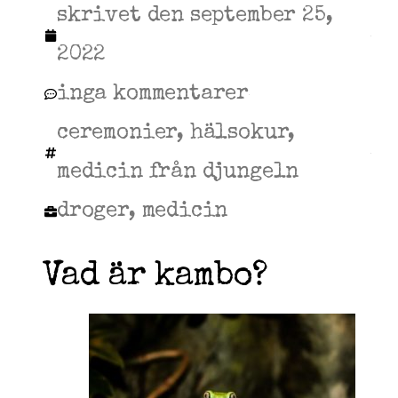
skrivet den
september 25,
2022
inga kommentarer
ceremonier
,
hälsokur
,
medicin från djungeln
droger
,
medicin
Vad är kambo?