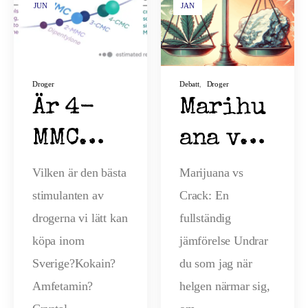
JUN
JAN
Droger
Debatt
,
Droger
Är 4-
Marihu
MMC
ana vs
(Mefedr
Crack:
Vilken är den bästa
Marijuana vs
stimulanten av
Crack: En
on)
Stor
drogerna vi lätt kan
fullständig
bästa
jämföre
köpa inom
jämförelse Undrar
party
lse
Sverige?Kokain?
du som jag när
Amfetamin?
helgen närmar sig,
drogen?