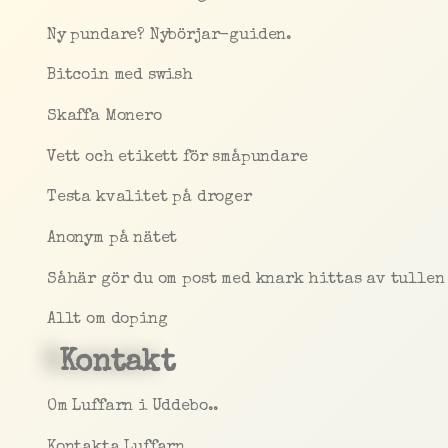
Ny pundare? Nybörjar-guiden.
Bitcoin med swish
Skaffa Monero
Vett och etikett för småpundare
Testa kvalitet på droger
Anonym på nätet
Såhär gör du om post med knark hittas av tullen
Allt om doping
Kontakt
Om Luffarn i Uddebo..
Kontakta Luffarn