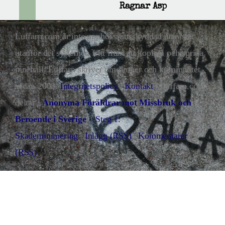
Ragnar Asp
Luffarn.com är inte upphovsrättsskyddad utan står
utanför det systemet, fritt fram att kopiera och sprida
innehåll. Luffarn skriver om droger och kriminalitet
sedan 2008.
Integritetspolicy
|
Kontakt
| Luffarn.com
deltar i
Anonyma Föräldrar mot Missbruk och
Beroende i Sverige
– Steg 1:
Skademinimering
|
Inlägg (RSS)
|
Kommentarer
(RSS)