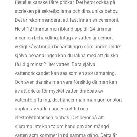
fler eller kanske färre prickar. Det beror också på
storleken på sekretbollarna och dina unika behov.
Det är rekommenderat att fast innan en ceremoni.
Helst 12 timmar men ibland upp till 24 timmar
innan en behandling. Intag av vatten är oerhört
viktigt såväl innan behandlingen som under. Under
själva behandlingen kan du räkna med att du ska
få i dig minst 2 liter vatten. Bara själva
vattendrickandet kan ses som en stor utmaning.
Och även där ska man vara försiktig då man kan
av att dricka för mycket vatten drabbas av
vattenförgiftning, det händer man man gör för stort
upptag av vatten under kort tid och
elektrolytbalansen rubbas. Det beror på att
njurarna inte kan ta om hand om den mängd
vatten som kommer in på samma gång. Detta är