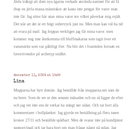
Jävla tråkigt att dom nya ägarna verkade använda namnet för att få
ihop en jävla massa människor att kasta inte pengar för varor man
inte får. Jag sitter här utan mina varor tex vilket påverkar mig rejält.
Det står att det är ett högt ordertryck just nu. Men man kan väl ha tid
att svara på mail. Jag hoppas verkligen jag får mina varor. men
kommer nog inte återkomma till bluffmakarna som tagit över ett
varumärke som var pålitligt förr. Nu blir det i framtiden fortsatt en
favoritvendor på archetyp istället.
december 11, 2024 at 15:55
Lina
Mupparna har bytt domän. Jag beställde från mupparna.net som de
nu heter. Som de ser ut den senaste månaden och nu så ligger de efter
och jag vet inte ens de verkar ha stängt ner sidan. Och tar bort alla
kommentarer i bollplanket. Jag gjorde en beställning på flera tusen
kronor 27/11 och beställde spårbart. Men de svarar inte på kundtjänst
support/mail och tar bara bort om man frågar något på sidan. Jag