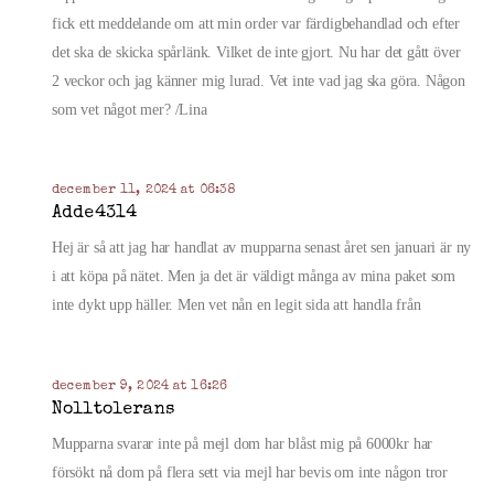
fick ett meddelande om att min order var färdigbehandlad och efter
det ska de skicka spårlänk. Vilket de inte gjort. Nu har det gått över
2 veckor och jag känner mig lurad. Vet inte vad jag ska göra. Någon
som vet något mer? /Lina
december 11, 2024 at 06:38
Adde4314
Hej är så att jag har handlat av mupparna senast året sen januari är ny
i att köpa på nätet. Men ja det är väldigt många av mina paket som
inte dykt upp häller. Men vet nån en legit sida att handla från
december 9, 2024 at 16:26
Nolltolerans
Mupparna svarar inte på mejl dom har blåst mig på 6000kr har
försökt nå dom på flera sett via mejl har bevis om inte någon tror