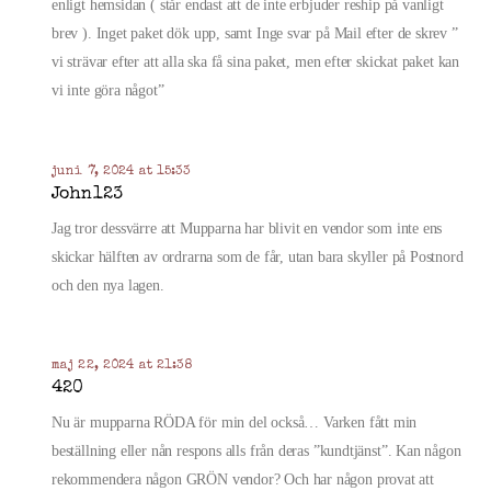
enligt hemsidan ( står endast att de inte erbjuder reship på vanligt
brev ). Inget paket dök upp, samt Inge svar på Mail efter de skrev ”
vi strävar efter att alla ska få sina paket, men efter skickat paket kan
vi inte göra något”
juni 7, 2024 at 15:33
John123
Jag tror dessvärre att Mupparna har blivit en vendor som inte ens
skickar hälften av ordrarna som de får, utan bara skyller på Postnord
och den nya lagen.
maj 22, 2024 at 21:38
420
Nu är mupparna RÖDA för min del också… Varken fått min
beställning eller nån respons alls från deras ”kundtjänst”. Kan någon
rekommendera någon GRÖN vendor? Och har någon provat att