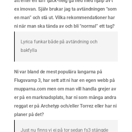
att efter en tuff tjack-helg gå ned med hjälp av t
ex imovan. Själv brukar jag ta avtändningen “som
en man” och stå ut. Vilka rekommendationer har
ni när man ska tända av och bli “normal” ett tag?
Lyrica funkar både på avtändning och
bakfylla
Ni var bland de mest populära langarna på
Flugsvamp 3, har sett att ni har en egen webb på
mupparna.com men om man vill handla grejer av
er på en marknadsplats, har ni som många andra
reggat er på Archetyp och/eller Torrez eller har ni
planer på det?
Just nu finns vi ej på tor sedan fs3 stängde