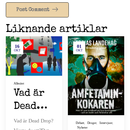
Post Comment
Liknande artiklar
16
01
OKT
OKT
Allmänt
Vad är
Dead
Drop
Vad är Dead Drop?
Debatt
,
Droger
,
Intervjuer
,
Nyheter