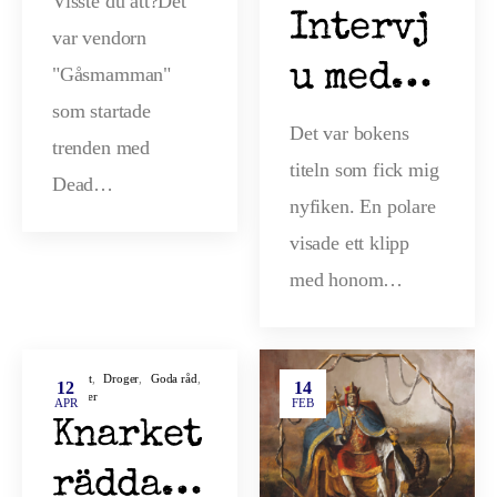
Visste du att?Det
Intervj
var vendorn
u med
"Gåsmamman"
som startade
Amfetam
Det var bokens
trenden med
titeln som fick mig
inkokar
Dead…
nyfiken. En polare
n
visade ett klipp
Tobias
med honom…
Landeha
g
Allmänt
,
Droger
,
Goda råd
,
12
14
Nyheter
APR
FEB
Knarket
räddade