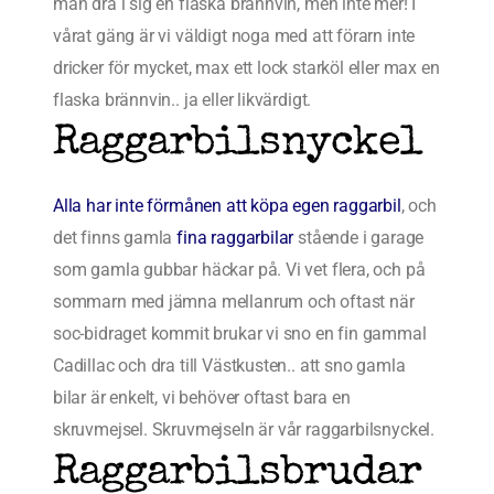
man dra i sig en flaska brännvin, men inte mer! I
vårat gäng är vi väldigt noga med att förarn inte
dricker för mycket, max ett lock starköl eller max en
flaska brännvin.. ja eller likvärdigt.
Raggarbilsnyckel
Alla har inte förmånen att köpa egen raggarbil
, och
det finns gamla
fina raggarbilar
stående i garage
som gamla gubbar häckar på. Vi vet flera, och på
sommarn med jämna mellanrum och oftast när
soc-bidraget kommit brukar vi sno en fin gammal
Cadillac och dra till Västkusten.. att sno gamla
bilar är enkelt, vi behöver oftast bara en
skruvmejsel. Skruvmejseln är vår raggarbilsnyckel.
Raggarbilsbrudar