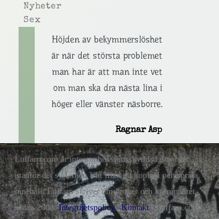
Nyheter
Sex
Höjden av bekymmerslöshet
är när det största problemet
man har är att man inte vet
om man ska dra nästa lina i
höger eller vänster näsborre.
Ragnar Asp
Luffarn.com är inte upphovsrättsskyddad utan står
utanför det systemet, fritt fram att kopiera och sprida
innehåll. Luffarn skriver om droger och kriminalitet
sedan 2008.
Integritetspolicy
|
Kontakt
| Luffarn.com