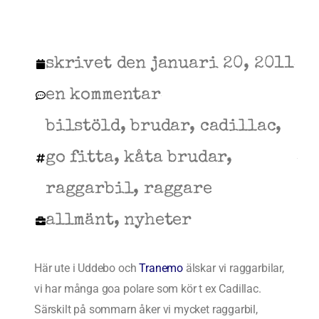
skrivet den
januari 20, 2011
en kommentar
bilstöld
,
brudar
,
cadillac
,
go fitta
,
kåta brudar
,
raggarbil
,
raggare
allmänt
,
nyheter
Här ute i Uddebo och
Tranemo
älskar vi raggarbilar,
vi har många goa polare som kör t ex Cadillac.
Särskilt på sommarn åker vi mycket raggarbil,