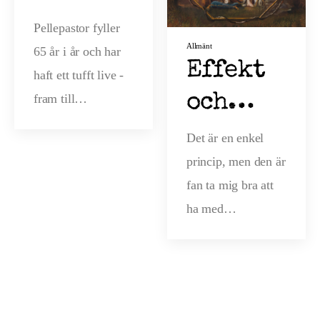
livet på
Pellepastor fyller
Allmänt
65 år i år och har
Pellepa
Effekt
haft ett tufft live -
stor, 65
och
fram till…
år
verkan
Det är en enkel
princip, men den är
fan ta mig bra att
ha med…