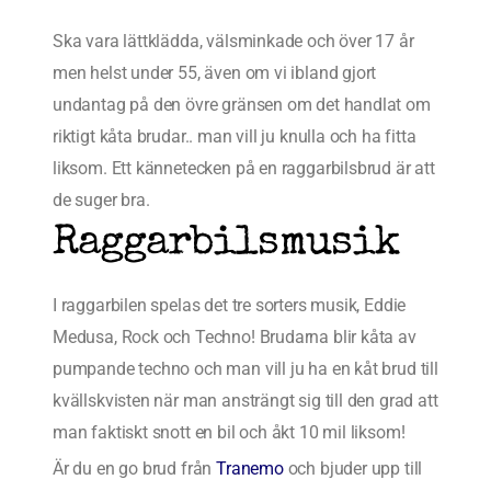
Ska vara lättklädda, välsminkade och över 17 år
men helst under 55, även om vi ibland gjort
undantag på den övre gränsen om det handlat om
riktigt kåta brudar.. man vill ju knulla och ha fitta
liksom. Ett kännetecken på en raggarbilsbrud är att
de suger bra.
Raggarbilsmusik
I raggarbilen spelas det tre sorters musik, Eddie
Medusa, Rock och Techno! Brudarna blir kåta av
pumpande techno och man vill ju ha en kåt brud till
kvällskvisten när man ansträngt sig till den grad att
man faktiskt snott en bil och åkt 10 mil liksom!
Är du en go brud från
Tranemo
och bjuder upp till