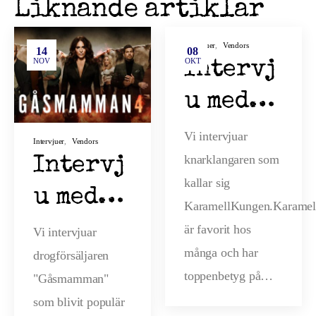
Liknande artiklar
Intervjuer
,
Vendors
14
08
NOV
OKT
Intervj
u med
Karamel
Vi intervjuar
Intervjuer
,
Vendors
knarklangaren som
l
Intervj
kallar sig
Kungen
u med
KaramellKungen.Karame
Gåsmamm
är favorit hos
Vi intervjuar
många och har
drogförsäljaren
an
toppenbetyg på…
"Gåsmamman"
som blivit populär