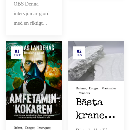
OBS Denna
intervjun är gjord
med en riktigt…
01
02
OKT
JAN
Darknet
,
Droger
,
Marknader
,
Vendors
Bästa
kranen
för
Debatt
,
Droger
,
Intervjuer
,