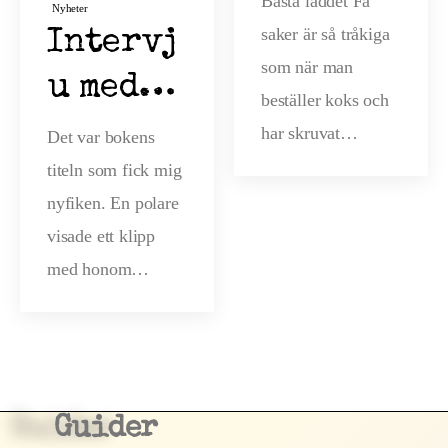
Bästa laddet Få
Nyheter
saker är så tråkiga
kokain
Intervj
som när man
u med
beställer koks och
Amfetam
har skruvat…
Det var bokens
titeln som fick mig
inkokar
nyfiken. En polare
n
visade ett klipp
Tobias
med honom…
Landeha
g
Guider