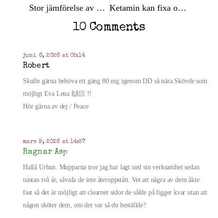
Stor jämförelse av Dead Drop leveranser för weed, hasch och THC oljor i Stockholm
Ketamin kan fixa opiatberoende
10 Comments
juni 6, 2026 at 05:14
Robert
Skulle gärna behöva ett gäng 80 mg igenom DD så nära Skövde som
möjligt Eva Lena 🙌🏻 !!
Hör gärna av dej / Peace
mars 9, 2026 at 14:57
Ragnar Asp
Hallå Urban. Mupparna tror jag har lagt ned sin verksamhet sedan
nästan två år, såvida de inte återuppstått. Vet att några av dem åkte
fast så det är möjligt att clearnet sidor de sålde på ligger kvar utan att
någon sköter dem, om det var så du beställde?