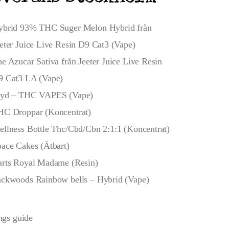
ybrid 93% THC Suger Melon Hybrid från
eter Juice Live Resin D9 Cat3 (Vape)
e Azucar Sativa från Jeeter Juice Live Resin
9 Cat3 LA (Vape)
ryd – THC VAPES (Vape)
HC Droppar (Koncentrat)
llness Bottle Thc/Cbd/Cbn 2:1:1 (Koncentrat)
ace Cakes (Ätbart)
arts Royal Madame (Resin)
ackwoods Rainbow bells – Hybrid (Vape)
ngs guide