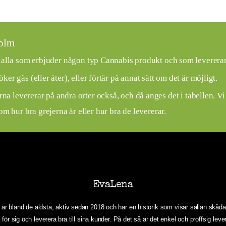
holm
 på alla som erbjuder någon typ Cannabis produkt och som leverer
ker gås (eller äter), eller förtär på annat sätt om det är möjligt.
na levererar på andra orter också, och då anges det i tabellen. Vi
 om hur bra grejerna är eller hur bra de levererar.
EvaLena
r bland de äldsta, aktiv sedan 2018 och har en historik som visar sällan skådad
t för sig och leverera bra till sina kunder. På det så är det enkel och proffsig lev