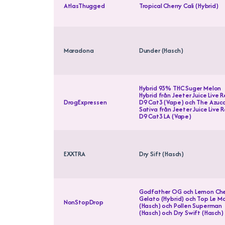
AtlasThugged
Tropical Cherry Cali (Hybrid)
Maradona
Dunder (Hasch)
Hybrid 93% THC Suger Melon
Hybrid från Jeeter Juice Live R
DrogExpressen
D9 Cat3 (Vape) och The Azuc
Sativa från Jeeter Juice Live R
D9 Cat3 LA (Vape)
EXXTRA
Dry Sift (Hasch)
Godfather OG och Lemon Che
Gelato (Hybrid) och Top Le M
NonStopDrop
(Hasch) och Pollen Superman
(Hasch) och Dry Swift (Hasch)