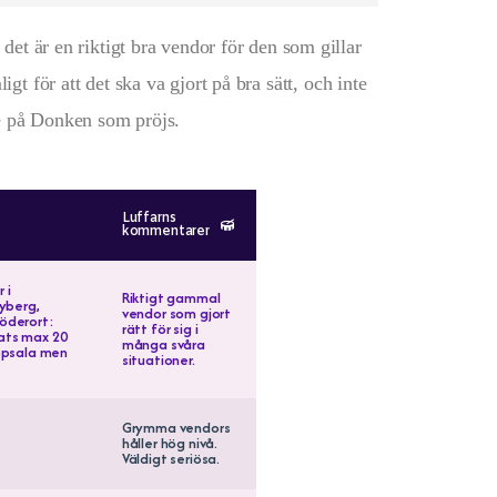
det är en riktigt bra vendor för den som gillar
igt för att det ska va gjort på bra sätt, och inte
re på Donken som pröjs.
Luffarns
kommentarer
 i
Riktigt gammal
yberg,
vendor som gjort
Söderort:
rätt för sig i
lats max 20
många svåra
Uppsala men
situationer.
Grymma vendors
håller hög nivå.
Väldigt seriösa.