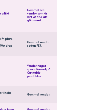
Gammal bra
 alltid
vendor som är
lätt att ha att
göra med.
lfri plats.
Gammal vendor
499kr drop
sedan FS3.
Vendor något
specialiserad på
Cannabis-
produkter.
r i hela
Gammal vendor.
 plats inom
Gammal vendor