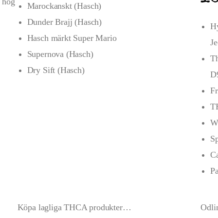
r hög
Marockanskt (Hasch)
Dunder Brajj (Hasch)
H
Hasch märkt Super Mario
Je
Supernova (Hasch)
Th
Dry Sift (Hasch)
D
F
T
We
Sp
C
P
Köpa lagliga THCA produkter…
Odli