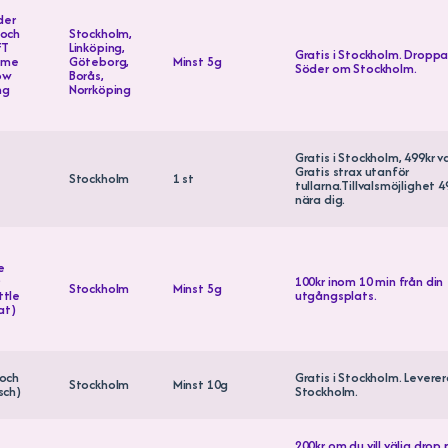
der
 och
Stockholm,
FT
Linköping,
Gratis i Stockholm. Droppar
ame
Göteborg,
Minst 5g
Söder om Stockholm.
ow
Borås,
ng
Norrköping
Gratis i Stockholm, 499kr va
Gratis strax utanför
Stockholm
1 st
tullarna.Tillvalsmöjlighet 
nära dig.
e
100kr inom 10 min från din
Stockholm
Minst 5g
ttle
utgångsplats.
at)
 och
Gratis i Stockholm. Leverera
Stockholm
Minst 10g
sch)
Stockholm.
200kr om du vill välja drop