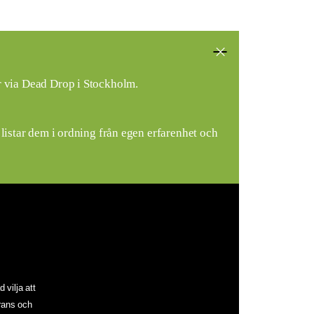
ar via Dead Drop i Stockholm.
 listar dem i ordning från egen erfarenhet och
 vilja att
erans och