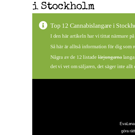
i Stockholm
Top 12 Cannabislangare i Stock
I den här artikeln har vi tittat närmare
Så här är alltså information för dig som rö
Några av de 12 listade
lärjungarna
langar
det vi vet om säljaren, det säger inte allt
EvaLena ä
göra rät