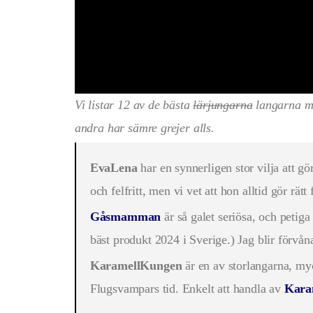
Vi listar 12 av de bästa
lärjungarna
langarna 
andra har sämre grejer alls.
EvaLena
har en synnerligen stor vilja att gö
och felfritt, men vi vet att hon alltid gör rät
Gåsmamman
är så galet seriösa, och petiga
bäst produkt 2024 i Sverige.) Jag blir förvån
KaramellKungen
är en av storlangarna, myc
Flugsvampars tid. Enkelt att handla av
Kara