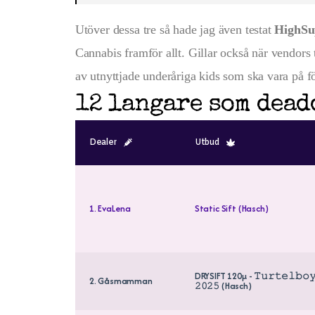
Utöver dessa tre så hade jag även testat
HighSu
Cannabis framför allt. Gillar också när vendors tar
av utnyttjade underåriga kids som ska vara på 
12 langare som dea
Dealer
Utbud
1. EvaLena
Static Sift (Hasch)
DRYSIFT 120µ - 𝚃𝚞𝚛𝚝𝚎𝚕𝚋𝚘
2. Gåsmamman
𝟸𝟶𝟸𝟻 (Hasch)