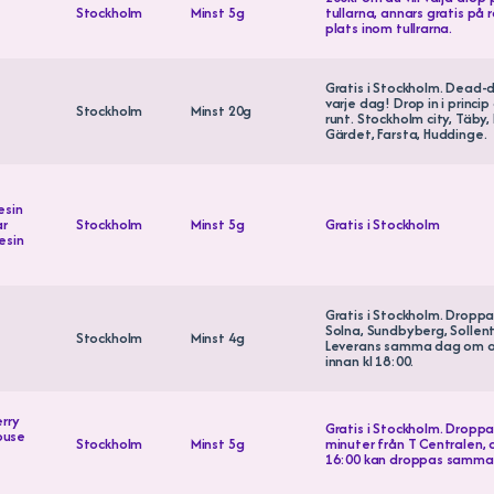
Stockholm
Minst 5g
tullarna, annars gratis på
plats inom tullrarna.
Gratis i Stockholm. Dead-
varje dag! Drop in i princi
Stockholm
Minst 20g
runt. Stockholm city, Täby
Gärdet, Farsta, Huddinge.
esin
ar
Stockholm
Minst 5g
Gratis i Stockholm
esin
Gratis i Stockholm. Droppar 
Solna, Sundbyberg, Sollen
Stockholm
Minst 4g
Leverans samma dag om o
innan kl 18:00.
rry
Gratis i Stockholm. Droppa
ouse
Stockholm
Minst 5g
minuter från T Centralen, 
16:00 kan droppas samma