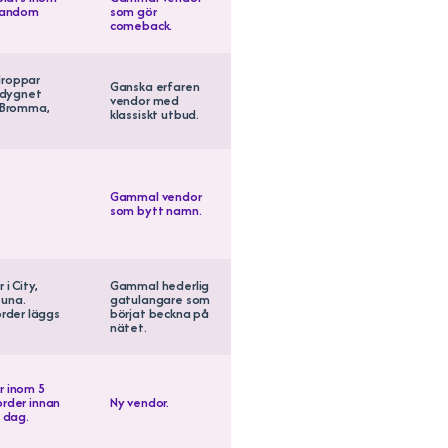
 random
som gör
comeback.
droppar
Ganska erfaren
p dygnet
vendor med
, Bromma,
klassiskt utbud.
Gammal vendor
som bytt namn.
i City,
Gammal hederlig
tuna.
gatulangare som
rder läggs
börjat beckna på
nätet.
r inom 5
order innan
Ny vendor.
 dag.