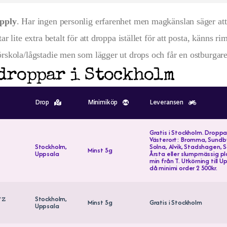
pply
. Har ingen personlig erfarenhet men magkänslan säger att 
 lite extra betalt för att droppa istället för att posta, känns riml
förskola/lågstadie men som lägger ut drops och får en ostburga
ddroppar i Stockholm
Drop
Minimiköp
Leveransen
Gratis i Stockholm. Droppar
Västerort: Bromma, Sundb
Stockholm,
Solna, Alvik, Stadshagen, 
Minst 5g
Uppsala
Årsta eller slumpmässig p
min från T. Utkörning till 
då minimi order 2 500kr.
𝚣
Stockholm,
Minst 5g
Gratis i Stockholm
Uppsala