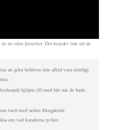
är av våra favoriter. Det betyder inte att de
ena att göra behöver inte alltid vara smidigt
enna.
Persbrandt hjälpte till med här när de hade
 som varit med sedan föregående
 måna om vad kunderna tycker.