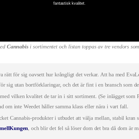
fantastisk kvalitet.
med
Cannabis
i sortimentet och listan toppas av tre vendors som 
ra rätt för sig oavsett hur krångligt det verkar. Att ha med EvaL
t för sig utan bortförklaringar, och det är fint i en bransch som d
 med vilken kvalitet de tar in i sitt sortiment. (Se inlägget som 
ad om inte Weedet håller samma klass eller nära i vart fall.
ket Cannabis-produkter i utbudet att välja mellan, stabil kran
mellKungen
, och blir det fel så löser dom det bra då dom är