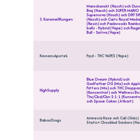
Marockanskt (Hasch) och Dun
Braj (Hasch) och SUPER MARIO
Supernova (Hasch) och DRY SI
3. KaramellKungen
(Hasch) och Carts Royal Mad
(Resin) och Packwoods Rainb
bells - Hybrid (Vape) och Ragi
Bull - Sativa (Vape)
KronansApotek
Fryd - THC VAPES (Vape)
Blue Dream (Hybrid) och
Godfather OG (Mix) och Appl
Fritters (Mix) och THC Droppar
HighSupply
(Koncentrat) och Wellness Bo
Thc/Cbd/Cbn 2:1:1 (Koncentr
och Space Cakes (Ätbart)
Amnesia Haze och Cali (Gräs)
BabasDrugs
Static+ Chocklad Snickers (Ha