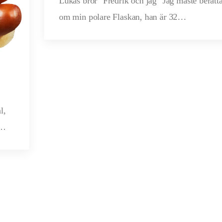
Lukas bror "Fredrik och jag" Jag måste berätt
om min polare Flaskan, han är 32…
l,
r…