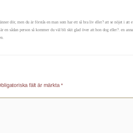
änner dör, men du är förstås en man som har ett så bra liv eller? att se nöjet i att 
r en sådan person så kommer du väl bli skit glad över att hon dog eller?. en ann
en.
bligatoriska fält är märkta
*