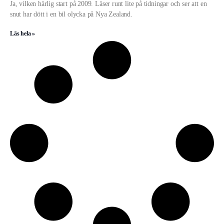
Ja, vilken härlig start på 2009. Läser runt lite på tidningar och ser att en
snut har dött i en bil olycka på Nya Zealand.
Läs hela »