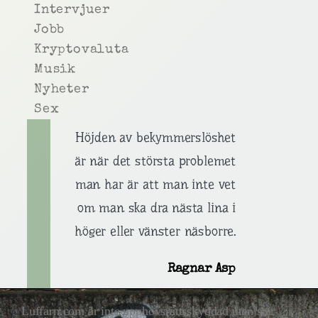
Intervjuer
Jobb
Kryptovaluta
Musik
Nyheter
Sex
Höjden av bekymmerslöshet
är när det största problemet
man har är att man inte vet
om man ska dra nästa lina i
höger eller vänster näsborre.
Ragnar Asp
Luffarn.com är inte upphovsrättsskyddad utan står