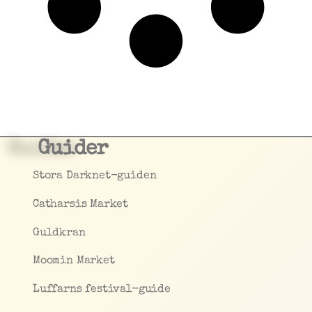
Guider
Stora Darknet-guiden
Catharsis Market
Guldkran
Moomin Market
Luffarns festival-guide