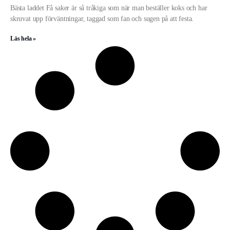
Bästa laddet Få saker är så tråkiga som när man beställer koks och har
skruvat upp förväntningar, taggad som fan och sugen på att festa.
Läs hela »