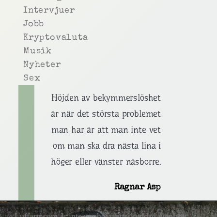
Intervjuer
Jobb
Kryptovaluta
Musik
Nyheter
Sex
Höjden av bekymmerslöshet
är när det största problemet
man har är att man inte vet
om man ska dra nästa lina i
höger eller vänster näsborre.
Ragnar Asp
Luffarn.com är inte upphovsrättsskyddad utan står