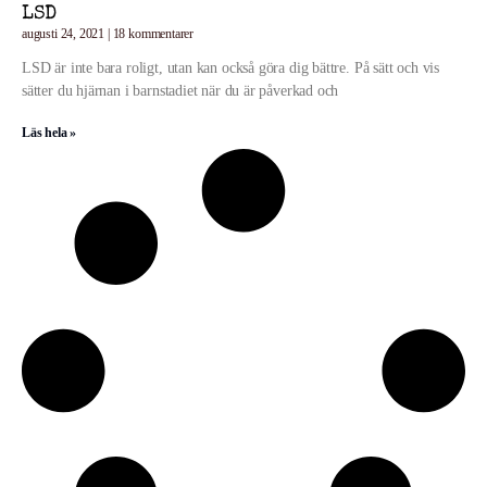
LSD
augusti 24, 2021
18 kommentarer
LSD är inte bara roligt, utan kan också göra dig bättre. På sätt och vis
sätter du hjärnan i barnstadiet när du är påverkad och
Läs hela »