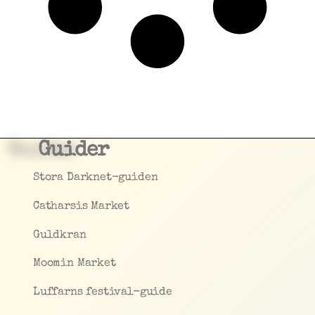
Guider
Stora Darknet-guiden
Catharsis Market
Guldkran
Moomin Market
Luffarns festival-guide