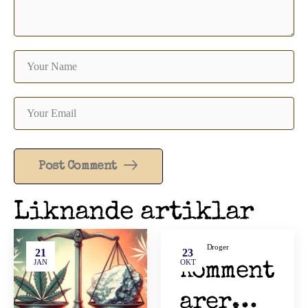
Post Comment
Liknande artiklar
Debatt
,
Droger
21
23
JAN
OKT
Komment
arer