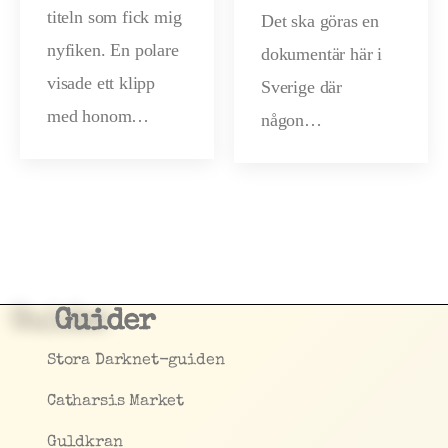
titeln som fick mig
inkokar
Det ska göras en
Toppslä
nyfiken. En polare
dokumentär här i
n
ttskivl
visade ett klipp
Sverige där
Tobias
med honom…
någon…
ing?
Landeha
g
Guider
Stora Darknet-guiden
Catharsis Market
Guldkran