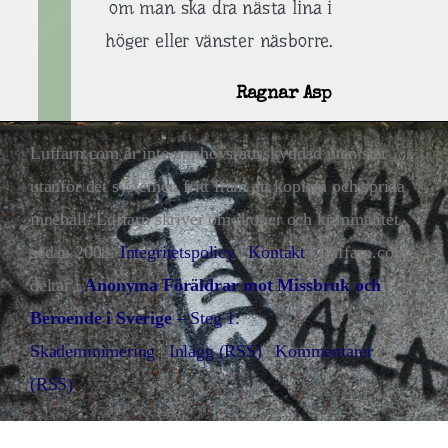
om man ska dra nästa lina i
höger eller vänster näsborre.
Ragnar Asp
Luffarn.com är inte upphovsrättsskyddad utan står
utanför det systemet, fritt fram att kopiera och sprida
innehåll. Luffarn skriver om droger och kriminalitet
sedan 2008.
Integritetspolicy
|
Kontakt
| Luffarn.com
deltar i
Anonyma Föräldrar mot Missbruk och
Beroende i Sverige
– Steg 1:
Skademinimering
|
Inlägg (RSS)
|
Kommentarer
(RSS)