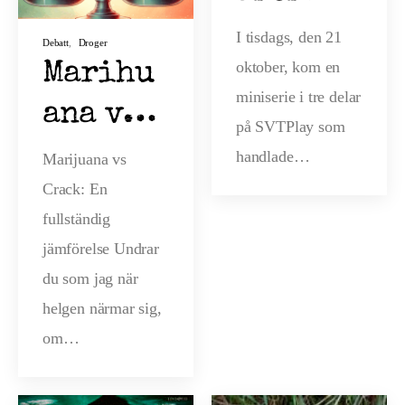
till Så
I tisdags, den 21
Debatt
,
Droger
oktober, kom en
knarkar
Marihu
miniserie i tre delar
Sverige
ana vs
på SVTPlay som
Crack:
handlade…
Marijuana vs
Crack: En
Stor
fullständig
jämföre
jämförelse Undrar
lse
du som jag när
helgen närmar sig,
om…