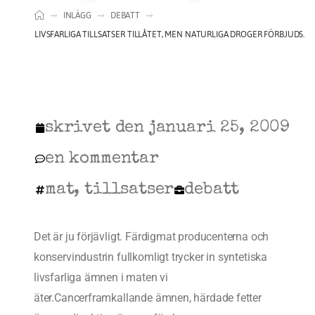
INLÄGG
DEBATT
LIVSFARLIGA TILLSATSER TILLÅTET, MEN NATURLIGA DROGER FÖRBJUDS.
skrivet den
januari 25, 2009
en kommentar
mat
,
tillsatser
debatt
Det är ju förjävligt. Färdigmat producenterna och
konservindustrin fullkomligt trycker in syntetiska
livsfarliga ämnen i maten vi
äter.Cancerframkallande ämnen, härdade fetter