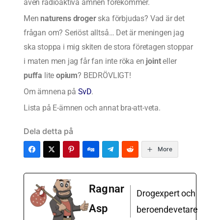
även radioaktiva ämnen förekommer.
Men
naturens droger
ska förbjudas? Vad är det
frågan om? Seriöst alltså… Det är meningen jag
ska stoppa i mig skiten de stora företagen stoppar
i maten men jag får fan inte röka en
joint
eller
puffa
lite
opium
? BEDRÖVLIGT!
Om ämnena på
SvD
.
Lista på E-ämnen och annat bra-att-veta.
Dela detta på
More
Ragnar
Drogexpert och
Asp
beroendevetare