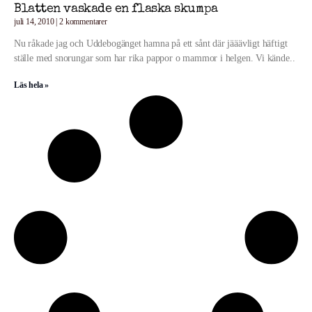
Blatten vaskade en flaska skumpa
juli 14, 2010
2 kommentarer
Nu råkade jag och Uddebogänget hamna på ett sånt där jääävligt häftigt
ställe med snorungar som har rika pappor o mammor i helgen. Vi kände..
Läs hela »