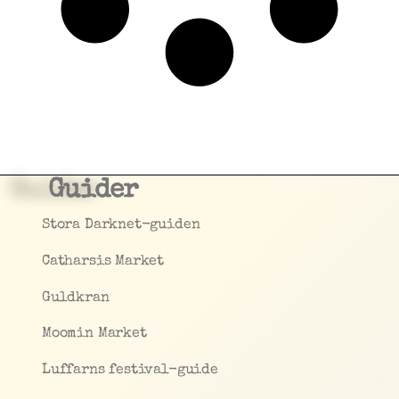
Guider
Stora Darknet-guiden
Catharsis Market
Guldkran
Moomin Market
Luffarns festival-guide