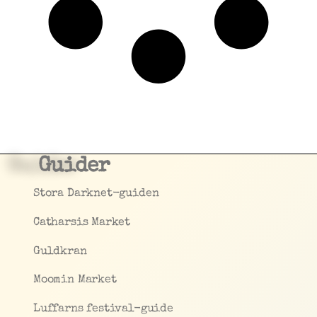
Guider
Stora Darknet-guiden
Catharsis Market
Guldkran
Moomin Market
Luffarns festival-guide