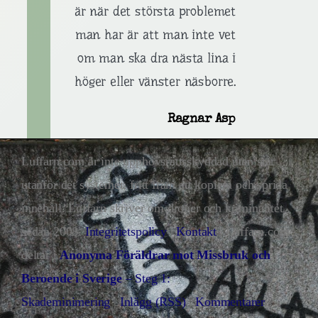
är när det största problemet
man har är att man inte vet
om man ska dra nästa lina i
höger eller vänster näsborre.
Ragnar Asp
Luffarn.com är inte upphovsrättsskyddad utan står
utanför det systemet, fritt fram att kopiera och sprida
innehåll. Luffarn skriver om droger och kriminalitet
sedan 2008.
Integritetspolicy
|
Kontakt
| Luffarn.com
deltar i
Anonyma Föräldrar mot Missbruk och
Beroende i Sverige
– Steg 1:
Skademinimering
|
Inlägg (RSS)
|
Kommentarer