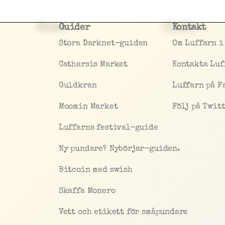
Guider
Kontakt
Stora Darknet-guiden
Om Luffarn i
Catharsis Market
Kontakta Luf
Guldkran
Luffarn på F
Moomin Market
Följ på Twit
Luffarns festival-guide
Ny pundare? Nybörjar-guiden.
Bitcoin med swish
Skaffa Monero
Vett och etikett för småpundare