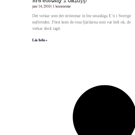
Bra ecstasy i omlopp
juni 14, 2010
1 kommentar
Det verkar som det strömmar in lite smaskiga E’n i Sverige
nuförtiden. Först kom de rosa fjärilarna som var helt ok, de
verkar dock tagit
Läs hela »