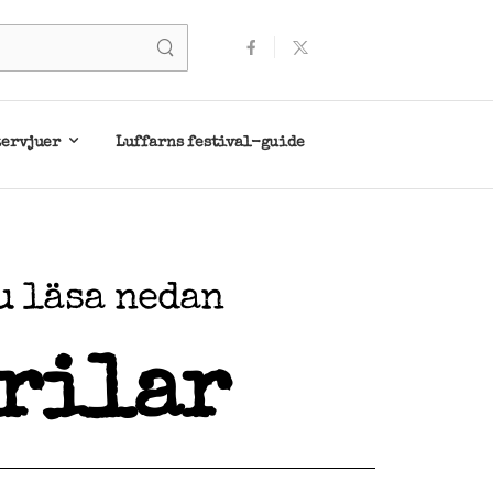
tervjuer
Luffarns festival-guide
u läsa nedan
ärilar