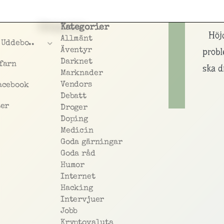
Kategorier
Höj
Allmänt
 Uddebo..
Äventyr
prob
Darknet
farn
ska d
Marknader
Vendors
acebook
Debatt
ter
Droger
Doping
Medicin
Goda gärningar
Goda råd
Humor
Internet
Hacking
Intervjuer
Jobb
Kryptovaluta