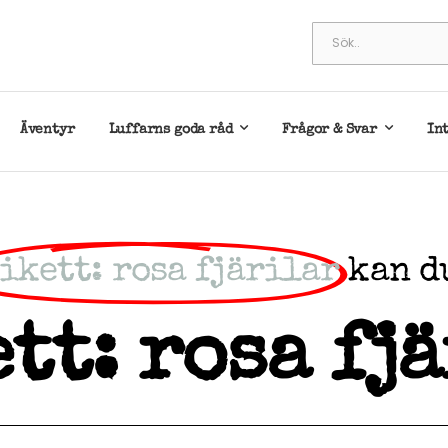
Äventyr
Luffarns goda råd
Frågor & Svar
In
ikett: rosa fjärilar
kan d
tt: rosa fj