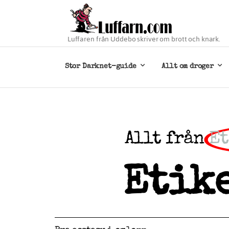
Luffaren från Uddebo skriver om brott och knark.
Stor Darknet-guide
Allt om droger
Allt från
Et
Etike