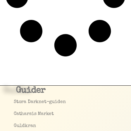
Guider
Stora Darknet-guiden
Catharsis Market
Guldkran