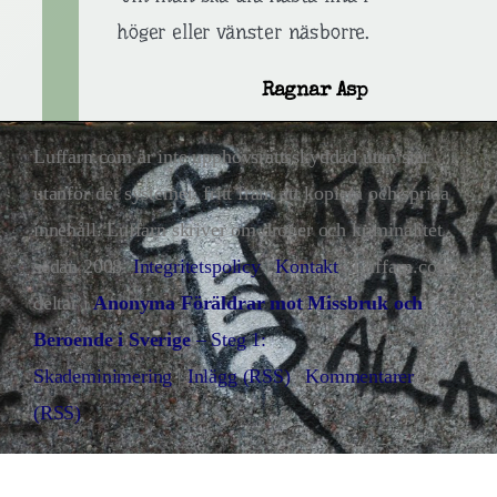
höger eller vänster näsborre.
Ragnar Asp
Luffarn.com är inte upphovsrättsskyddad utan står
utanför det systemet, fritt fram att kopiera och sprida
innehåll. Luffarn skriver om droger och kriminalitet
sedan 2008.
Integritetspolicy
|
Kontakt
| Luffarn.com
deltar i
Anonyma Föräldrar mot Missbruk och
Beroende i Sverige
– Steg 1:
Skademinimering
|
Inlägg (RSS)
|
Kommentarer
(RSS)