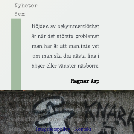
Nyheter
Sex
Höjden av bekymmerslöshet
är när det största problemet
man har är att man inte vet
om man ska dra nästa lina i
höger eller vänster näsborre.
Ragnar Asp
Luffarn.com är inte upphovsrättsskyddad utan står
utanför det systemet, fritt fram att kopiera och sprida
innehåll. Luffarn skriver om droger och kriminalitet
sedan 2008.
Integritetspolicy
|
Kontakt
| Luffarn.com