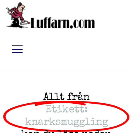
Allt från
Etikett:
knarksmuggling