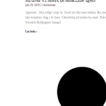
Nu drar vi snart te Roskilde igen!
juni 29, 2010
1 kommentar
Ajjemän.. lika roligt varje år. Synd att alla som brukar åka m
inte kommer iväg i år bara. Checklista på måste-ha-med: Pulv
Sovsäck Rullpapper Spegel
Läs hela »