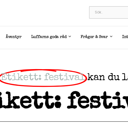
Äventyr
Luffarns goda råd
Frågor & Svar
In
Etikett: festival
kan du 
ikett: festi