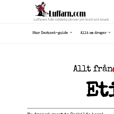
Luffaren från Uddebo skriver om brott och knark.
Stor Darknet-guide
Allt om droger
Allt från
Et