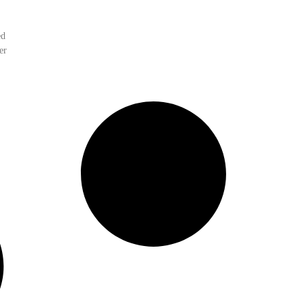
ed
er