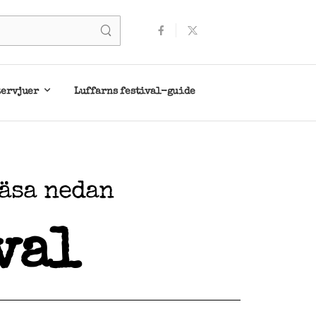
tervjuer
Luffarns festival-guide
läsa nedan
val