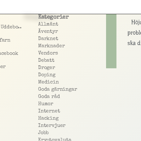
Kategorier
Höj
Allmänt
 Uddebo..
Äventyr
prob
Darknet
farn
ska d
Marknader
Vendors
acebook
Debatt
ter
Droger
Doping
Medicin
Goda gärningar
Goda råd
Humor
Internet
Hacking
Intervjuer
Jobb
Kryptovaluta