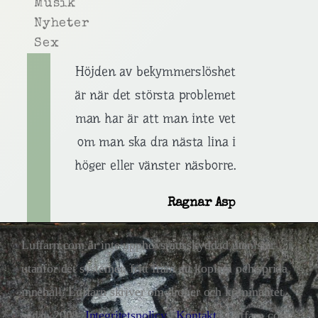
Musik
Nyheter
Sex
Höjden av bekymmerslöshet
är när det största problemet
man har är att man inte vet
om man ska dra nästa lina i
höger eller vänster näsborre.
Ragnar Asp
Luffarn.com är inte upphovsrättsskyddad utan står
utanför det systemet, fritt fram att kopiera och sprida
innehåll. Luffarn skriver om droger och kriminalitet
sedan 2008.
Integritetspolicy
|
Kontakt
| Luffarn.com