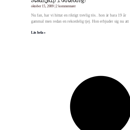
Städhjälp i Göteborg!
oktober 15, 2009
2 kommentarer
Nu fan, har vi hittat en riktigt trevlig tös.. hon är bara 19 år
gammal men redan en rekordelig tjej. Hon erbjuder sig nu att
Läs hela »