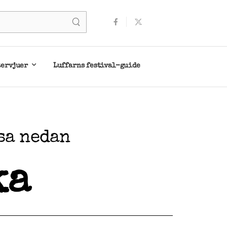
tervjuer
Luffarns festival-guide
sa nedan
ka