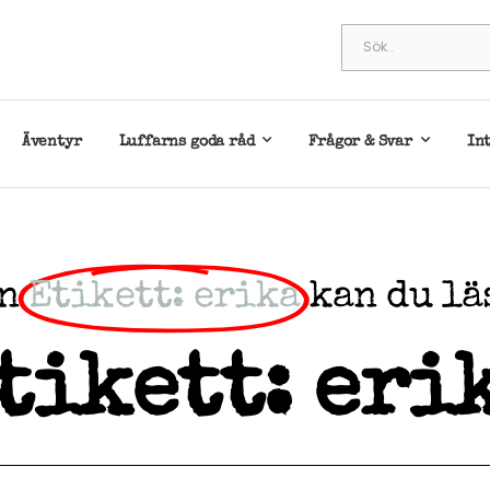
Äventyr
Luffarns goda råd
Frågor & Svar
In
n
Etikett: erika
kan du lä
tikett: eri