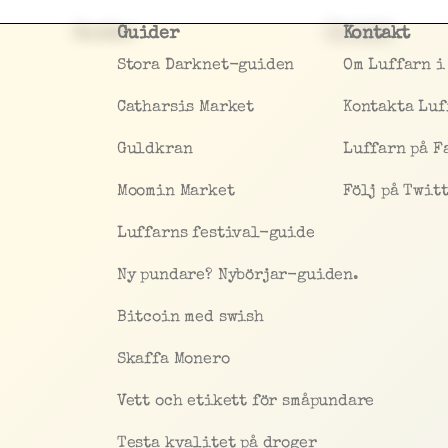
Guider
Kontakt
Stora Darknet-guiden
Om Luffarn i
Catharsis Market
Kontakta Luf
Guldkran
Luffarn på F
Moomin Market
Följ på Twit
Luffarns festival-guide
Ny pundare? Nybörjar-guiden.
Bitcoin med swish
Skaffa Monero
Vett och etikett för småpundare
Testa kvalitet på droger