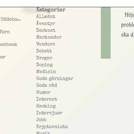
Kategorier
Höj
Allmänt
 Uddebo..
Äventyr
prob
Darknet
farn
ska d
Marknader
Vendors
acebook
Debatt
ter
Droger
Doping
Medicin
Goda gärningar
Goda råd
Humor
Internet
Hacking
Intervjuer
Jobb
Kryptovaluta
Musik