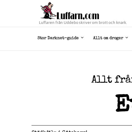
Luffaren från Uddebo skriver om brott och knark.
Stor Darknet-guide
Allt om droger
Allt frå
E