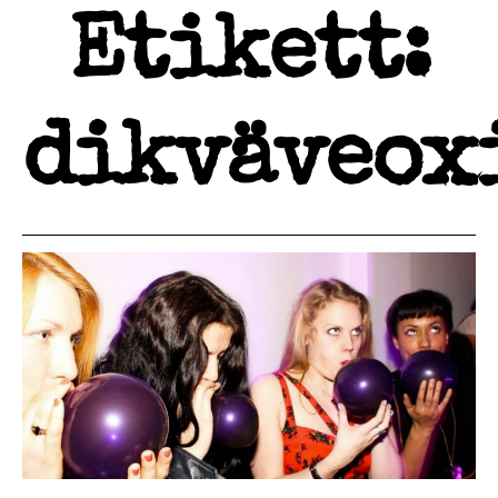
Etikett:
dikväveox