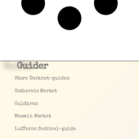
Guider
Stora Darknet-guiden
Catharsis Market
Guldkran
Moomin Market
Luffarns festival-guide