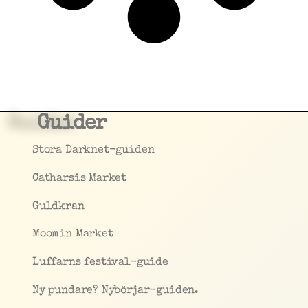
Guider
Stora Darknet-guiden
Catharsis Market
Guldkran
Moomin Market
Luffarns festival-guide
Ny pundare? Nybörjar-guiden.