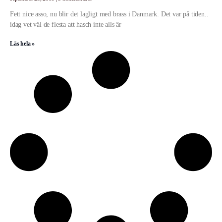
Fett nice asso, nu blir det lagligt med brass i Danmark. Det var på tiden..
idag vet väl de flesta att hasch inte alls är
Läs hela »